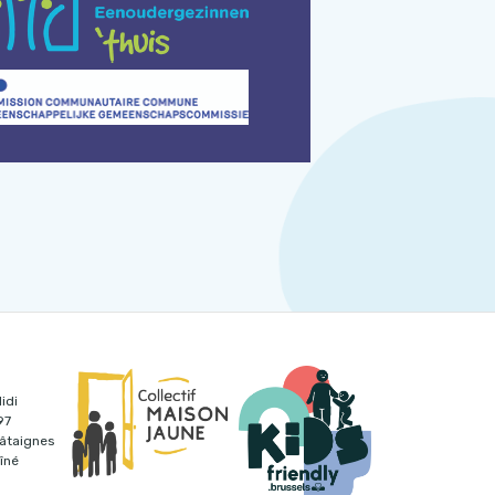
idi
97
hâtaignes
îné