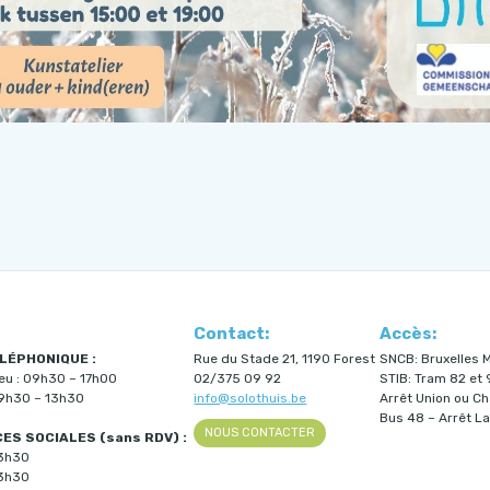
Contact:
Accès:
LÉPHONIQUE :
Rue du Stade 21, 1190 Forest
SNCB: Bruxelles M
jeu : 09h30 – 17h00
02/375 09 92
STIB: Tram 82 et 
09h30 – 13h30
info@solothuis.be
Arrêt Union ou C
Bus 48 – Arrêt La
NOUS CONTACTER
S SOCIALES (sans RDV) :
13h30
13h30