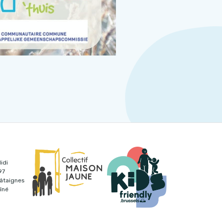
idi
97
hâtaignes
îné