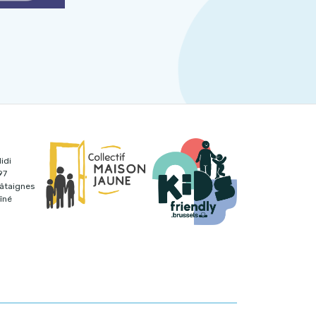
idi
97
hâtaignes
îné