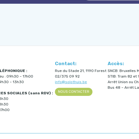
Contact:
Accès:
LÉPHONIQUE :
Rue du Stade 21, 1190 Forest
SNCB: Bruxelles M
jeu : 09h30 – 17h00
02/375 09 92
STIB: Tram 82 et 
09h30 – 13h30
info@solothuis.be
Arrêt Union ou C
Bus 48 – Arrêt La
NOUS CONTACTER
S SOCIALES (sans RDV) :
13h30
13h30
17h00